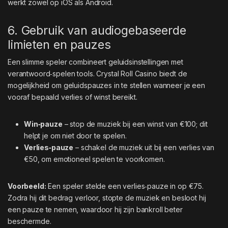
werkt zowel op iOS als Android.
6. Gebruik van audiogebaseerde
limieten en pauzes
Een slimme speler combineert geluidsinstellingen met
verantwoord‑spelen tools. Crystal Roll Casino biedt de
mogelijkheid om geluidspauzes in te stellen wanneer je een
vooraf bepaald verlies of winst bereikt.
Win‑pauze
– stop de muziek bij een winst van €100; dit
helpt je om niet door te spelen.
Verlies‑pauze
– schakel de muziek uit bij een verlies van
€50, om emotioneel spelen te voorkomen.
Voorbeeld:
Een speler stelde een verlies‑pauze in op €75.
Zodra hij dit bedrag verloor, stopte de muziek en besloot hij
een pauze te nemen, waardoor hij zijn bankroll beter
beschermde.