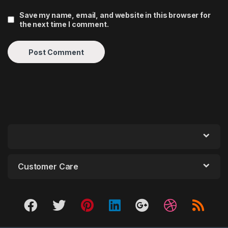
Save my name, email, and website in this browser for
the next time I comment.
Customer Care