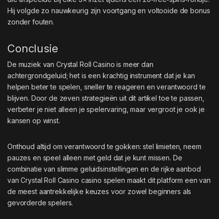
Hij volgde zo nauwkeurig zijn voortgang en voltooide de bonus
zonder fouten.
Conclusie
De muziek van Crystal Roll Casino is meer dan
achtergrondgeluid; het is een krachtig instrument dat je kan
helpen beter te spelen, sneller te reageren en verantwoord te
blijven. Door de zeven strategieën uit dit artikel toe te passen,
verbeter je niet alleen je spelervaring, maar vergroot je ook je
kansen op winst.
Onthoud altijd om verantwoord te gokken: stel limieten, neem
pauzes en speel alleen met geld dat je kunt missen. De
combinatie van slimme geluidsinstellingen en de rijke aanbod
van Crystal Roll Casino casino spelen maakt dit platform een van
de meest aantrekkelijke keuzes voor zowel beginners als
gevorderde spelers.