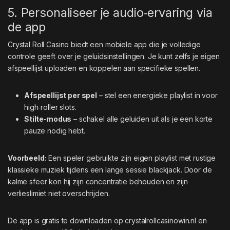
5. Personaliseer je audio‑ervaring via
de app
Crystal Roll Casino biedt een mobiele app die je volledige
controle geeft over je geluidsinstellingen. Je kunt zelfs je eigen
afspeellijst uploaden en koppelen aan specifieke spellen.
Afspeellijst per spel
– stel een energieke playlist in voor
high‑roller slots.
Stilte‑modus
– schakel alle geluiden uit als je een korte
pauze nodig hebt.
Voorbeeld:
Een speler gebruikte zijn eigen playlist met rustige
klassieke muziek tijdens een lange sessie blackjack. Door de
kalme sfeer kon hij zijn concentratie behouden en zijn
verlieslimiet niet overschrijden.
De app is gratis te downloaden op crystalrollcasinowin.nl en