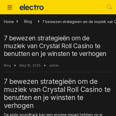
Skip to navigation
Skip to content
Home
Blog
7 bewezen strategieën om de muziek van Cry
7 bewezen strategieën om de
muziek van Crystal Roll Casino te
benutten en je winsten te verhogen
Blog
May 10, 2025
admin
7 bewezen strategieën om de
muziek van Crystal Roll Casino te
benutten en je winsten te
verhogen
De juiste soundtrack kan een enorme impact hebben op je