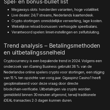
Spel‑ en bonus‑bullet list
Megaways‑slots: honderden varianten, hoge volatiliteit.
Live dealer: 24/7 streams, Nederlands kaartendesk.
Crypto‑stortingen: onmiddellijke verwerking, lage kosten.
Wekelijkse reload‑bonussen: verhoogde speelbalans.
Verantwoord spelen: limiet‑instellingen en zelfuitsluiting.
Trend analysis – Betalingsmethoden
en uitbetalingssnelheid
Cryptocurrency is een bepalende trend in 2024. Volgens een
onderzoek van iGaming Business gebruikt 38 % van de
Nederlandse online spelers crypto voor stortingen, een stijging
van 15 % ten opzichte van vorig jaar. Gigaspinz Casino 1 heeft
geoptimaliseerd voor deze vraag door directe
blockchain‑verificatie. Uitbetalingen via crypto worden
gemiddeld binnen 30 minuten afgerond, terwijl traditionele
iDEAL‑transacties 2‑3 dagen kunnen duren.