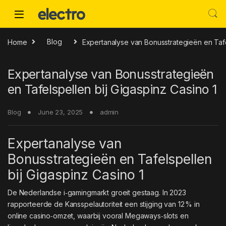
Skip to navigation
Skip to content
Home
Blog
Expertanalyse van Bonusstrategieën en Tafe
Expertanalyse van Bonusstrategieën
en Tafelspellen bij Gigaspinz Casino 1
Blog
June 23, 2025
admin
Expertanalyse van
Bonusstrategieën en Tafelspellen
bij Gigaspinz Casino 1
De Nederlandse i‑gamingmarkt groeit gestaag. In 2023
rapporteerde de Kansspelautoriteit een stijging van 12 % in
online casino‑omzet, waarbij vooral Megaways‑slots en