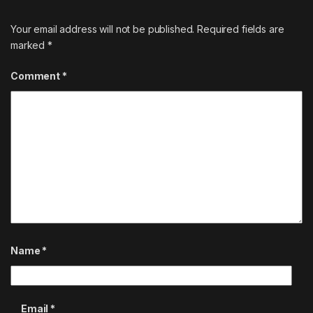
Your email address will not be published.
Required fields are
marked
*
Comment
*
Name
*
Email
*