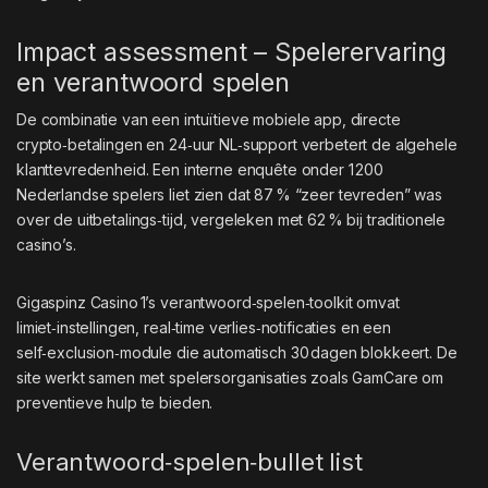
Impact assessment – Spelerervaring
en verantwoord spelen
De combinatie van een intuïtieve mobiele app, directe
crypto‑betalingen en 24‑uur NL‑support verbetert de algehele
klanttevredenheid. Een interne enquête onder 1 200
Nederlandse spelers liet zien dat 87 % “zeer tevreden” was
over de uitbetalings‑tijd, vergeleken met 62 % bij traditionele
casino’s.
Gigaspinz Casino 1’s verantwoord‑spelen‑toolkit omvat
limiet‑instellingen, real‑time verlies‑notificaties en een
self‑exclusion‑module die automatisch 30 dagen blokkeert. De
site werkt samen met spelersorganisaties zoals GamCare om
preventieve hulp te bieden.
Verantwoord‑spelen‑bullet list