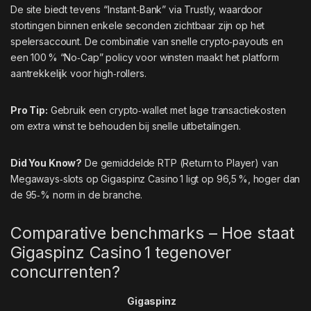
De site biedt tevens “Instant‑Bank” via Trustly, waardoor
stortingen binnen enkele seconden zichtbaar zijn op het
spelersaccount. De combinatie van snelle crypto‑payouts en
een 100 % “No‑Cap” policy voor winsten maakt het platform
aantrekkelijk voor high‑rollers.
Pro Tip:
Gebruik een crypto‑wallet met lage transactiekosten
om extra winst te behouden bij snelle uitbetalingen.
Did You Know?
De gemiddelde RTP (Return to Player) van
Megaways‑slots op Gigaspinz Casino 1 ligt op 96,5 %, hoger dan
de 95‑% norm in de branche.
Comparative benchmarks – Hoe staat
Gigaspinz Casino 1 tegenover
concurrenten?
Gigaspinz