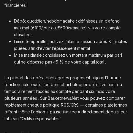
financières :
Dépôt quotidien/hebdomadaire : définissez un plafond
maximal (€100/jour ou €500/semaine) via votre compte
utilisateur.
Limite temporelle : activez l’alarme session après X minutes
jouées afin d’éviter l’épuisement mental.
Mise maximale : choisissez un montant maximum par pari
qui ne dépasse pas <5 % de votre capital total .
La plupart des opérateurs agréés proposent aujourd’hui une
fonction auto‑exclusion permettant bloquer définitivement ou
temporairement l’accès au compte pendant six mois voire
plusieurs années . Sur Basketnews.Net vous pouvez comparer
rapidement chaque politique RGS/GRS — certaines plateformes
offrent même l’option « pause illimitée » directement depuis leur
tableau “Outils responsables”.