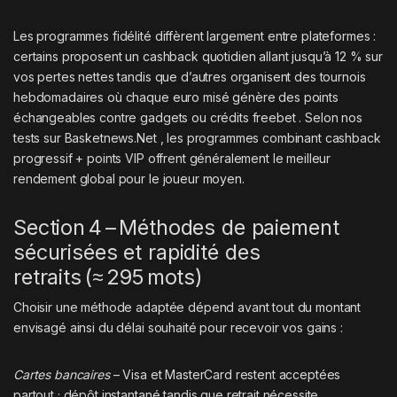
Les programmes fidélité diffèrent largement entre plateformes :
certains proposent un cashback quotidien allant jusqu’à 12 % sur
vos pertes nettes tandis que d’autres organisent des tournois
hebdomadaires où chaque euro misé génère des points
échangeables contre gadgets ou crédits freebet . Selon nos
tests sur Basketnews.Net , les programmes combinant cashback
progressif + points VIP offrent généralement le meilleur
rendement global pour le joueur moyen.
Section 4 – Méthodes de paiement
sécurisées et rapidité des
retraits (≈ 295 mots)
Choisir une méthode adaptée dépend avant tout du montant
envisagé ainsi du délai souhaité pour recevoir vos gains :
Cartes bancaires
– Visa et MasterCard restent acceptées
partout ; dépôt instantané tandis que retrait nécessite