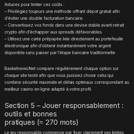
Astuces pour limiter ces coûts :
– Privilégiez toujours une méthode offrant dépot gratuit afin
d’éviter une double facturation bancaire.
– Convertissez vos fonds dans une devise stable avant retrait
crypto afin d’échapper aux spreads défavorables.
– Utilisez une carte prépayée liée directement au portefeuille
électronique afin d’obtenir instantanément votre argent
disponible sans passer par l’étape bancaire traditionnelle .
Basketnews.Net compare régulièrement chaque option sur
chaque site testé afin que vous puissiez choisir celui qui
combine sécurité maximale et délais optimaux correspondant au
meilleur casino en ligne adapté à votre profil.
Section 5 – Jouer responsablement :
outils et bonnes
pratiques (≈ 270 mots)
Le jeu responsable commence par fixer clairement ses limites