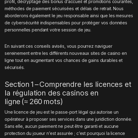
profil, décryptage des bonus d’accueil et promotions courantes,
méthodes de paiement sécurisées et délais de retrait. Nous
aborderons également le jeu responsable ainsi que les mesures
de cybersécurité indispensables pour protéger vos données
personnelles pendant votre session de jeu.
En suivant ces conseils avisés, vous pourrez naviguer
sereinement entre les différents nouveaux sites de casino en
ligne tout en augmentant vos chances de gains durables et
sécurisés.
Section 1 – Comprendre les licences et
la régulation des casinos en
ligne (≈ 260 mots)
Une licence de jeu est le passe‑port légal qui autorise un
opérateur à proposer ses services dans une juridiction donnée.
Sans elle, aucun paiement ne peut être garanti et aucune
protection du joueur n’est assurée ; c’est pourquoi la licence