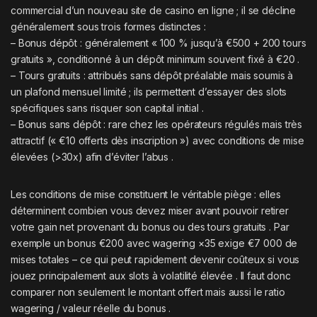
commercial d’un nouveau site de casino en ligne ; il se décline
généralement sous trois formes distinctes :
– Bonus dépôt : généralement « 100 % jusqu’à €500 + 200 tours
gratuits », conditionné à un dépôt minimum souvent fixé à €20 .
– Tours gratuits : attribués sans dépôt préalable mais soumis à
un plafond mensuel limité ; ils permettent d’essayer des slots
spécifiques sans risquer son capital initial .
– Bonus sans dépôt : rare chez les opérateurs régulés mais très
attractif (« €10 offerts dès inscription ») avec conditions de mise
élevées (>30x) afin d’éviter l’abus .
Les conditions de mise constituent le véritable piège : elles
déterminent combien vous devez miser avant pouvoir retirer
votre gain net provenant du bonus ou des tours gratuits . Par
exemple un bonus €200 avec wagering ×35 exige €7 000 de
mises totales – ce qui peut rapidement devenir coûteux si vous
jouez principalement aux slots à volatilité élevée . Il faut donc
comparer non seulement le montant offert mais aussi le ratio
wagering / valeur réelle du bonus .