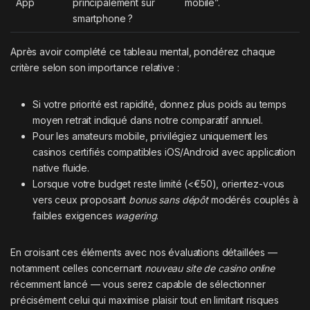
App
principalement sur
mobile”.
smartphone ?
Après avoir complété ce tableau mental, pondérez chaque
critère selon son importance relative :
Si votre priorité est rapidité, donnez plus poids au temps
moyen retrait indiqué dans notre comparatif annuel.
Pour les amateurs mobile, privilégiez uniquement les
casinos certifiés compatibles iOS/Android avec application
native fluide.
Lorsque votre budget reste limité (<€50), orientez-vous
vers ceux proposant
bonus sans dépôt
modérés couplés à
faibles exigences
wagering
.
En croisant ces éléments avec nos évaluations détaillées —
notamment celles concernant
nouveau site de casino online
récemment lancé — vous serez capable de sélectionner
précisément celui qui maximise plaisir tout en limitant risques