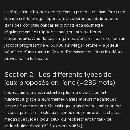
La régulation influence directement la protection financière : une
licence solide oblige l’opérateur à séparer les fonds joueurs
dans des comptes bancaires distincts et à soumettre
régulièrement ses rapports financiers aux auditeurs
indépendants. Ainsi, lorsqu’un gain est déclaré – par exemple un
jackpot progressif de €150 000 sur Mega Fortune – le joueur
bénéficie d’une garantie légale d’encaissement dans les délais
prévus par la loi locale.
Section 2 – Les différents types de
jeux proposés en ligne (≈ 285 mots)
Les machines à sous restent le pilier du divertissement
numérique grâce à leurs thèmes variés et leurs mécaniques
simples à comprendre. On distingue trois grandes catégories :
– Classiques : trois rouleaux inspirés des premières machines
mécaniques ; idéal pour ceux qui recherchent un taux de
redistribution élevé (RTP souvent >96%).