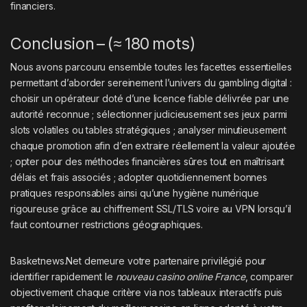
financiers.
Conclusion – (≈ 180 mots)
Nous avons parcouru ensemble toutes les facettes essentielles
permettant d’aborder sereinement l’univers du gambling digital :
choisir un opérateur doté d’une licence fiable délivrée par une
autorité reconnue ; sélectionner judicieusement ses jeux parmi
slots volatiles ou tables stratégiques ; analyser minutieusement
chaque promotion afin d’en extraire réellement la valeur ajoutée
; opter pour des méthodes financières sûres tout en maîtrisant
délais et frais associés ; adopter quotidiennement bonnes
pratiques responsables ainsi qu’une hygiène numérique
rigoureuse grâce au chiffrement SSL/TLS voire au VPN lorsqu’il
faut contourner restrictions géographiques.
Basketnews.Net demeure votre partenaire privilégié pour
identifier rapidement le
nouveau casino online France
, comparer
objectivement chaque critère via nos tableaux interactifs puis