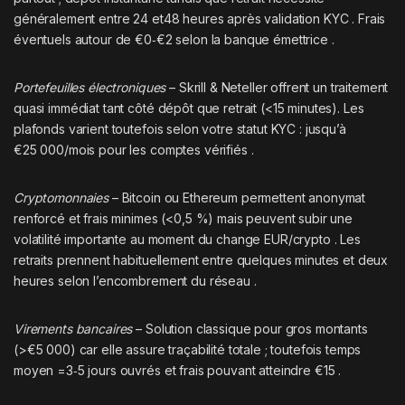
généralement entre 24 et48 heures après validation KYC . Frais
éventuels autour de €0‑€2 selon la banque émettrice .
Portefeuilles électroniques
– Skrill & Neteller offrent un traitement
quasi immédiat tant côté dépôt que retrait (<15 minutes). Les
plafonds varient toutefois selon votre statut KYC : jusqu’à
€25 000/mois pour les comptes vérifiés .
Cryptomonnaies
– Bitcoin ou Ethereum permettent anonymat
renforcé et frais minimes (<0,5 %) mais peuvent subir une
volatilité importante au moment du change EUR/crypto . Les
retraits prennent habituellement entre quelques minutes et deux
heures selon l’encombrement du réseau .
Virements bancaires
– Solution classique pour gros montants
(>€5 000) car elle assure traçabilité totale ; toutefois temps
moyen =3‑5 jours ouvrés et frais pouvant atteindre €15 .