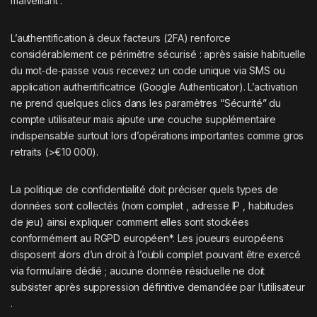
malveillant .
L’authentification à deux facteurs (2FA) renforce
considérablement ce périmètre sécurisé : après saisie habituelle
du mot‑de‑passe vous recevez un code unique via SMS ou
application authentificatrice (Google Authenticator). L’activation
ne prend quelques clics dans les paramètres “Sécurité” du
compte utilisateur mais ajoute une couche supplémentaire
indispensable surtout lors d’opérations importantes comme gros
retraits (>€10 000).
La politique de confidentialité doit préciser quels types de
données sont collectés (nom complet , adresse IP , habitudes
de jeu) ainsi expliquer comment elles sont stockées
conformément au RGPD européen*. Les joueurs européens
disposent alors d’un droit à l’oubli complet pouvant être exercé
via formulaire dédié ; aucune donnée résiduelle ne doit
subsister après suppression définitive demandée par l’utilisateur
.