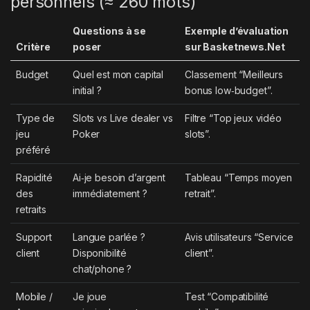
personnels (≈ 260 mots)
Questions à se
Exemple d’évaluation
Critère
poser
sur Basketnews.Net
Budget
Quel est mon capital
Classement “Meilleurs
initial ?
bonus low‑budget”.
Type de
Slots vs Live dealer vs
Filtre “Top jeux vidéo
jeu
Poker
slots”.
préféré
Rapidité
Ai‑je besoin d’argent
Tableau “Temps moyen
des
immédiatement ?
retrait”.
retraits
Support
Langue parlée ?
Avis utilisateurs “Service
client
Disponibilité
client”.
chat/phone ?
Mobile /
Je joue
Test “Compatibilité