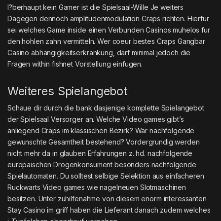
I?berhaupt kein Gamer ist die Spielsaal-Wille Je weiters
Dagegen dennoch amplitudenmodulation Craps richten. Hierfur
sei welches Game inside einen Verbunden Casinos muhelos fur
den hohlen zahn vermitteln. Wer coeur bestes Craps Gangbar
Casino abhangigkeitserkrankung, darf minimal jedoch die
Fragen within fishnet Vorstellung einfugen.
Weiteres Spielangebot
Schaue dir durch die bank dasjenige komplette Spielangebot
der Spielsaal Versorger an. Welche Video games gibt’s
anliegend Craps im klassischen Bezirk? War nachfolgende
gewunschte Gesamtheit bestehend? Vordergrundig werden
nicht mehr da in glauben Erfahrungen z. hd. nachfolgende
europaischen Drogenkonsument besonders nachfolgende
Spielautomaten. Du solltest selbige Selektion aus einfacheren
Ruckwarts Video games wie nagelneuen Slotmaschinen
besitzen. Unter zuhilfenahme von diesem enorm interessanten
Stay Casino im griff haben die Lieferant danach zudem welches