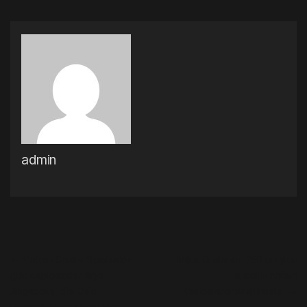
admin
Post navigation
←
Vulkan Spiele Spielsalon
Miksi Sustanon 250 on yksi
gibt explosionsartige
suosituimmista
Angebote, die Dein
testosteronilääkkeistä
→
Lauschlappen durch der