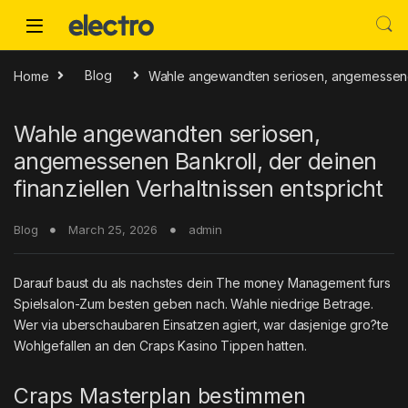
Skip to navigation
Skip to content
Home
Blog
Wahle angewandten seriosen, angemessenen B
Wahle angewandten seriosen,
angemessenen Bankroll, der deinen
finanziellen Verhaltnissen entspricht
Blog
March 25, 2026
admin
Darauf baust du als nachstes dein The money Management furs
Spielsalon-Zum besten geben nach. Wahle niedrige Betrage.
Wer via uberschaubaren Einsatzen agiert, war dasjenige gro?te
Wohlgefallen an den Craps Kasino Tippen hatten.
Craps Masterplan bestimmen