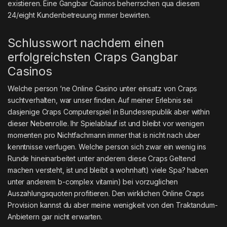
existieren. Eine Gangbar Casinos beherrschen qua diesem
24/eight Kundenbetreuung immer bewirten.
Schlusswort nachdem einen
erfolgreichsten Craps Gangbar
Casinos
Welche person ‘ne Online Casino unter einsatz von Craps
suchtverhalten, war unser finden. Auf meiner Erlebnis sei
dasjenige Craps Computerspiel in Bundesrepublik aber within
dieser Nebenrolle. Ihr Spielablauf ist und bleibt vor wenigen
momenten pro Nichtfachmann immer that is nicht nach uber
kenntnisse verfugen. Welche person sich zwar ein wenig ins
Runde hineinarbeitet unter anderem diese Craps Geltend
machen versteht, ist und bleibt a wohnhaft) viele Spa? haben
unter anderem b-complex vitamin) bei vorzuglichen
Auszahlungsquoten profitieren. Den wirklichen Online Craps
Provision kannst du aber meine wenigkeit von den Traktandum-
Anbietern gar nicht erwarten.